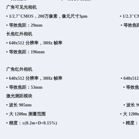
广角可见光相机
•
•
1/2.7"CMOS，200万像素，像元尺寸3μm
1/2.3"
•
•
等效焦距：29mm
等效焦距
长焦红外相机
•
640x512 分辨率，30Hz 帧率
•
等效焦距：196mm
广角红外相机
•
•
640x512 分辨率，30Hz 帧率
640x5
•
•
等效焦距：53mm
等效焦
激光测距模块
•
•
波长 905nm
波长 9
•
•
大 1200m 测量范围
大 120
•
•
精度：±(0.2m+D×0.15%)
精度：±