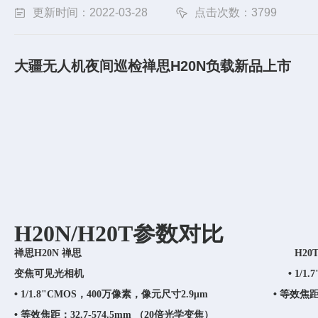
更新时间：2022-03-28
点击次数：3799
大疆无人机夜间巡检禅思H20N负载新品上市
H20N/H20T参数对比
禅思H20N
禅思 H20
•
变焦可见光相机
1/1
•
•
1/1.8
"CMOS，400万像素，像元尺寸2.9μm
等效焦距：
•
等效焦距：32.7-574.5mm （20倍光学变焦）