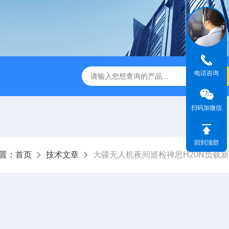
电话咨询
版M350RTK行业无人机规格参数
Mavic 3T大疆热红外
扫码加微信
回到顶部
置：
首页
技术文章
大疆无人机夜间巡检禅思H20N负载