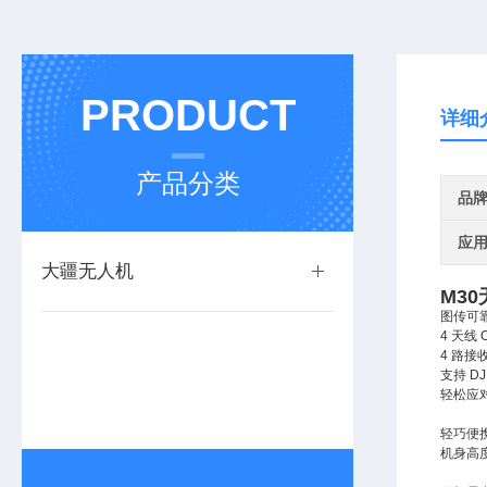
PRODUCT
详细
产品分类
品
应
大疆无人机
M3
图传可
4 天线
4 路接
支持 D
轻松应
轻巧便
机身高