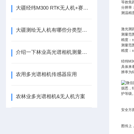
等效焦距
大疆经纬M300 RTK无人机+赛尔PSDK 102S倾斜相机
分辨率：
测温精度
激光测
大疆测绘无人机有哪些分类型号呢
测量范围
精度：±(
测量范围
精度：±(
介绍一下林业高光谱相机测量技术的三个特征
经纬M
具体来看
辨率为6
农用多光谱相机传感器应用
据悉，经
护等级
农林业多光谱相机&无人机方案
安全方
图传上