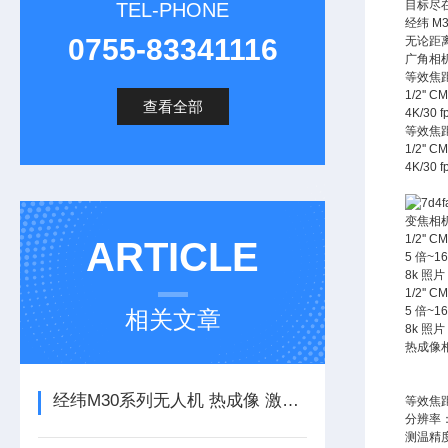
目标尽
TEL-PHONE
经纬 M
0755-83341116
无论距
广角相
等效焦距
1/2''
查看全部
4K/30
等效焦距
1/2''
4K/30
变焦相
1/2''
ARTICLE
5 倍~
8k 照片
1/2''
5 倍~
相关文章
8k 照片
热成像
经纬M30系列无人机 热成像 激光测距 一体机
等效焦距
分辨率：
测温精度