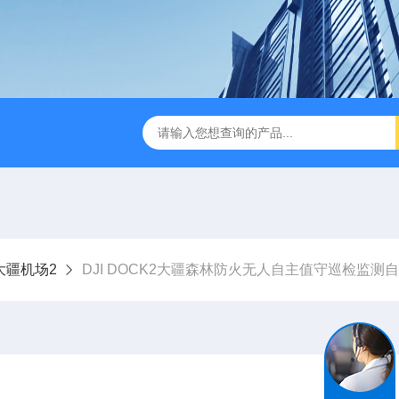
版M350RTK行业无人机规格参数
Mavic 3T大疆热红外
大疆机场2
DJI DOCK2大疆森林防火无人自主值守巡检监测