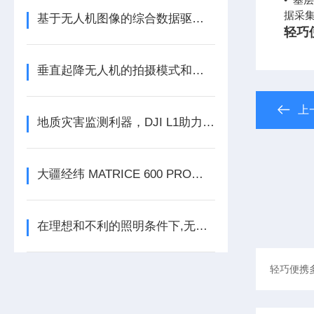
据采
基于无人机图像的综合数据驱动方法，用于监测灌溉水和氮水平下的玉米生物量
轻巧
垂直起降无人机的拍摄模式和拍摄流程介绍
上
地质灾害监测利器，DJI L1助力白果塘灾害体三维识别
大疆经纬 MATRICE 600 PRO技术参数
在理想和不利的照明条件下,无人机捕获多光谱数据