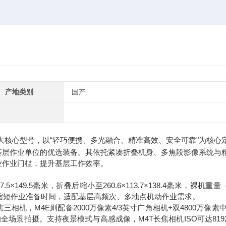
产地类别
国产
两大核心型号，以“轻巧便携、多光融合、精准高效、安全可靠"为核心
基层作业单位的优选装备。其依托紧凑折叠机身、多焦段影像系统与
业作业门槛，提升基层工作效率。
149.5毫米，折叠后缩小至260.6×113.7×138.4毫米，裸机重
幅缩短作业准备时间，适配基层高频次、多地点机动作业需求。
相机，M4E则配备2000万像素4/3英寸广角相机+双4800万像素中
场景拍摄。支持夜景模式与高感成像，M4T长焦相机ISO可达8192