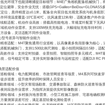
在低光环境下也能清晰捕捉目标细节；M4E广角相机配备机械快门，
准定位避障，安全作业无忧：搭载GPS+Galileo+BeiDou+GLONA
度定位，悬停精度达±0.1米。配备全向双目低光视觉系统与机身底
作环境温度覆盖-10℃至40℃，抗风速度12米/秒，适配多数户外作
长效续航适配，机动作业高效：搭载高性能电池，常规桨叶配置下无风环
域机动作业需求。支持100W快充充电器，大幅缩短充电等待时间；机身配备E
三方设备，灵活适配不同作业场景。
核心型号差异与智能作业能力
号精准适配：M4T聚焦通用行业巡检，以高像素多焦段影像为核心，
搭配机械快门，支持1:500比例尺测绘，最小拍照间隔仅0.5秒，
能高效作业：支持定时拍摄、全景拍照、智能拍照等多元模式，M4T最
统，信号稳定可靠，支持实时影像回传与远程监控；适配DJI RC 
多场景适配价值
日常巡检领域：电力配网巡检、市政管网巡查等场景，M4系列可快速
、徒步巡查，提升效率的同时保障人员安全；
应急勘查领域：小型灾害现场勘查、交通事故取证、森林防火巡查等场
保夜间应急作业需求，为指挥决策提供实时影像数据；
小型测绘领域：乡村振兴地形普查、小型工程施工放样、宅基地确权测
土方量测算误差可控，满足基层轻量化测绘需求；
基层服务领域：农业长势监测、生态护林巡查、社区安防等场景，便携