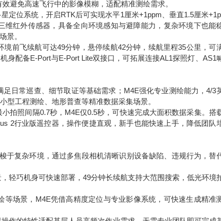
有效避免高速飞行中的影像模糊，适配精准测绘需求。
SS多星定位系统，开启RTK后可实现水平1厘米+1ppm、垂直1.5厘米+1
部三维红外传感器，具备全向环境感知与避障能力，复杂环境下也能
业场景。
境前飞续航可达49分钟，悬停续航42分钟，续航里程35公里，可
-Port与E-Port Lite双接口，可拓展连接AL1探照灯、AS1
满足日常巡查、细节取证等基础需求；M4E强化专业测绘能力，4/3
适配小型工程测绘、地形普查等精准数据采集场景。
小拍照间隔0.7秒，M4E仅0.5秒，可快速完成大面积数据采集。搭
Plus 2行业版遥控器，操作便捷直观，新手也能快速上手，降低团队
穿梭于复杂环境，通过多焦段相机清晰识别设备缺陷、违规行为，替
景，轻巧机身可快速部署，49分钟长续航支持大范围搜索，低光环境
绘等场景，M4E凭借高精度定位与专业影像系统，可快速生成精准
易操作的特性适配基层人员高频次作业需求，无需专业团队即可完成