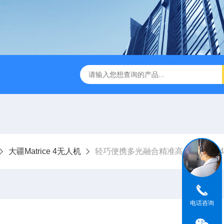
版M350RTK行业无人机规格参数
Mavic 3T大疆热红外
大疆Matrice 4无人机
轻巧便携多光融合精准高效-Matrice
电话咨询