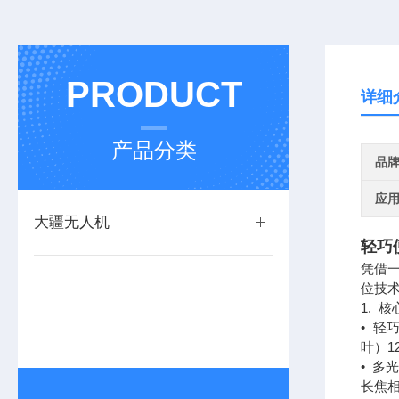
PRODUCT
详细
产品分类
品
应
大疆无人机
轻巧
凭借
位技
1. 
• 轻
叶）
• 多
长焦相