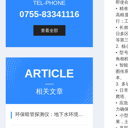
TEL-PHONE
即使
• 精
0755-83341116
高精
行；工
• 
查看全部
日多区
等第
2. 
• 型
角相机
• 智
ARTICLE
图传系
本。
3. 
相关文章
• 
爬塔
• 
力确
环保暗管探测仪：地下水环境的守护者
• 
果，
• 