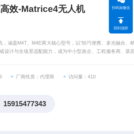
-Matrice4无人机
扫码加微信
回到顶部
无人机，涵盖M4T、M4E两大核心型号，以“轻巧便携、多光融合、
集成设计与全场景适配能力，成为中小型政企、工程服务商、基
多焦段影像系统与精准定位技术，广泛应用于日常巡检、应急
，提升基层工作效率。
9
厂商性质：代理商
访问量：410
15915477343