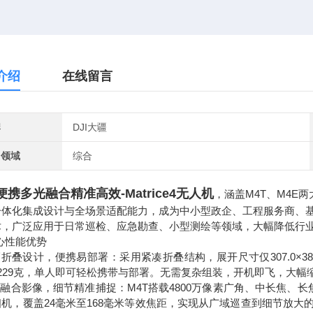
介绍
在线留言
牌
DJI大疆
用领域
综合
便携多光融合精准高效-Matrice4无人机
，涵盖M4T、M4E
一体化集成设计与全场景适配能力，成为中小型政企、工程服务商、
术，广泛应用于日常巡检、应急勘查、小型测绘等领域，大幅降低行
核心性能优势
巧折叠设计，便携易部署：采用紧凑折叠结构，展开尺寸仅307.0×387.5×
1229克，单人即可轻松携带与部署。无需复杂组装，开机即飞，大
光融合影像，细节精准捕捉：M4T搭载4800万像素广角、中长焦、长焦三
机，覆盖24毫米至168毫米等效焦距，实现从广域巡查到细节放大的全