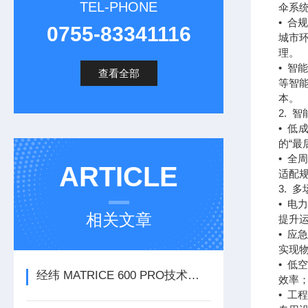
TEL-PHONE
伞系统
• 
0755-83341116
城市
理。
• 
查看全部
等智
本。
2. 
• 
的“最
• 
ARTICLE
适配
3. 
• 
相关文章
提升
• 
实现
• 
经纬 MATRICE 600 PRO技术参数
效率
• 