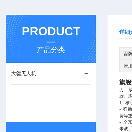
PRODUCT
详细
产品分类
品
应
大疆无人机
旗舰
力，
输、
1. 
• 
资等重
• 
米波