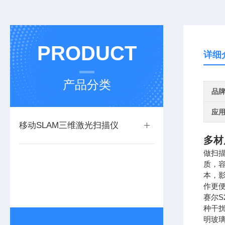
PRODUCT
详细
产品分类
品
应
移动SLAM三维激光扫描仪
多材
做扫
质，
本，影
作更
赛尔S
种干
明玻