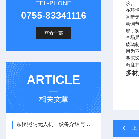
TEL-PHONE
求。
在环
0755-83341116
昏暗
动调
廓，实
查看全部
全场
玻璃
用为
赛尔
精度
多材
ARTICLE
相关文章
系留照明无人机：设备介绍与使用与维护
上