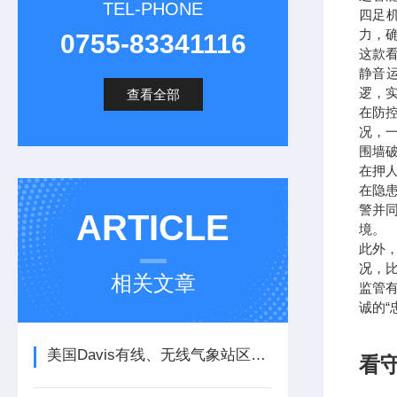
TEL-PHONE
四足
力，
0755-83341116
这款
静音
逻，
查看全部
在防
况，
围墙
在押
在隐
警并
ARTICLE
境。
此外
况，
相关文章
监管
诚的“
美国Davis有线、无线气象站区别说明
看