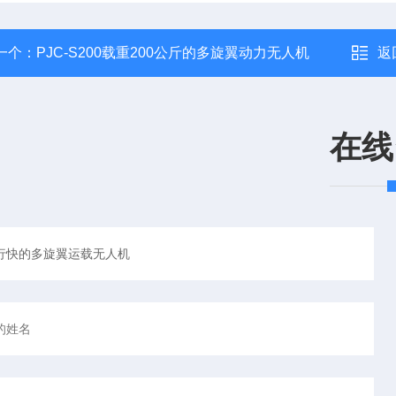
一个：
PJC-S200载重200公斤的多旋翼动力无人机
返
在线