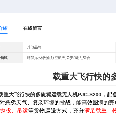
介绍
在线留言
牌
其他品牌
用领域
环保,农林牧渔,航空航天,公安/司法,综合
载重大飞行快的
配
载重大飞行快的多旋翼运载无人机
PJC-S200，
对恶劣天气、复杂环境的挑战，能高效圆满的完
动抛投、吊运
等货物运送方式，充分
满足载重、