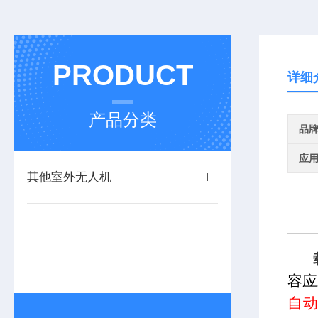
PRODUCT
详细
产品分类
品
应
其他室外无人机
容应
自