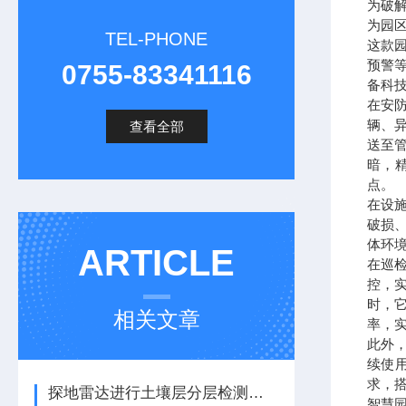
为破
为园
TEL-PHONE
这款
预警
0755-83341116
备科
在安
辆、
查看全部
送至
暗，
点。
在设
破损
体环
ARTICLE
在巡
控，
时，
相关文章
率，
此外
续使
求，
探地雷达进行土壤层分层检测和地质学分层/地平线映射
智慧