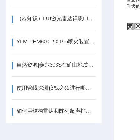
升级
（冷知识）DJI激光雷达禅思L1外业三种作业模式
园
YFM-PHM600-2.0 Pro喷火装置技术参数
自然资源|赛尔303S在矿山地质环境保护测绘中的应用
使用管线探测仪钱必须进行哪些常规检查？
如何用结构雷达和阵列超声排查新建隧道渗水点？