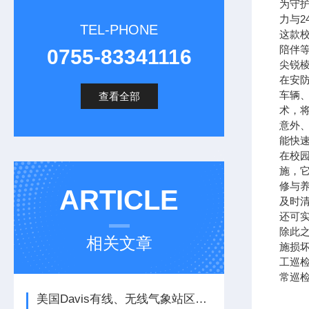
为守
力与
TEL-PHONE
这款
陪伴
0755-83341116
尖锐
在安
车辆
查看全部
术，
意外
能快
在校
施，
修与
ARTICLE
及时
还可
除此
相关文章
施损
工巡
常巡
美国Davis有线、无线气象站区别说明