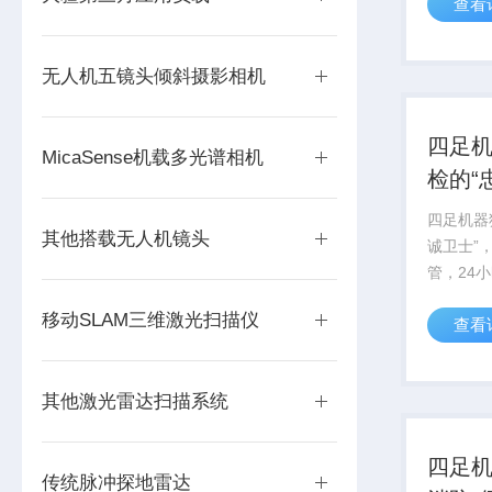
查看
可能是有
的杂物，
翼。而现
无人机五镜头倾斜摄影相机
这个‘新战
四足
MicaSense机载多光谱相机
检的“
四足机器
其他搭载无人机镜头
诚卫士”
管，24
一出现就
移动SLAM三维激光扫描仪
查看
消防机器
借自主巡
化管理等
其他激光雷达扫描系统
的“忠诚卫士
四足
传统脉冲探地雷达