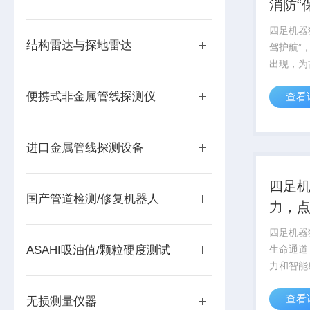
消防“
四足机器
结构雷达与探地雷达
驾护航”
出现，为
了全新的
便携式非金属管线探测仪
查看
活、精准
隐患，又
为千年文
进口金属管线探测设备
四足
国产管道检测/修复机器人
力，
四足机器
ASAHI吸油值/颗粒硬度测试
生命通道
力和智能
中的一束
查看
制，为夜
无损测量仪器